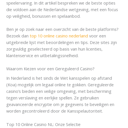
speelervaring. In dit artikel bespreken we de beste opties
die voldoen aan de Nederlandse wetgeving, met een focus
op veiligheid, bonussen en spelaanbod.
Ben je op zoek naar een overzicht van de beste platforms?
Bezoek dan
top 10 online casino nederland
voor een
uitgebreide lijst met beoordelingen en tips. Deze sites zijn
zorgvuldig geselecteerd op basis van hun licenties,
klantenservice en uitbetalingssnelheid.
Waarom Kiezen voor een Gereguleerd Casino?
In Nederland is het sinds de Wet kansspelen op afstand
(Koa) mogelijk om legaal online te gokken. Gereguleerde
casino’s bieden een veilige omgeving, met bescherming
tegen verslaving en eerlijke spellen. Ze gebruiken
geavanceerde encryptie om je gegevens te beveiligen en
worden gecontroleerd door de Kansspelautoriteit.
Top 10 Online Casino NL: Onze Selectie