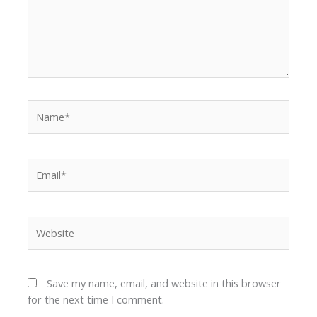
Name*
Email*
Website
Save my name, email, and website in this browser
for the next time I comment.