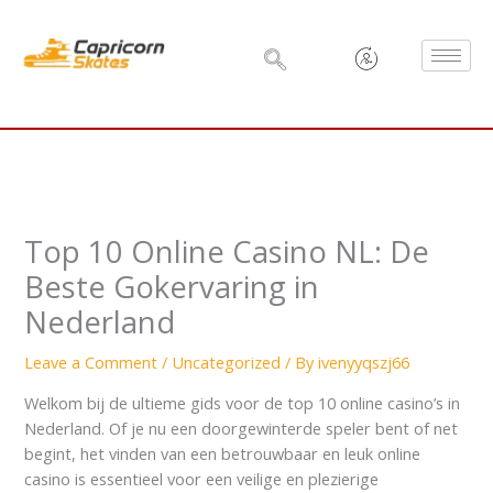
Skip
to
content
Top 10 Online Casino NL: De
Beste Gokervaring in
Nederland
Leave a Comment
/
Uncategorized
/ By
ivenyyqszj66
Welkom bij de ultieme gids voor de top 10 online casino’s in
Nederland. Of je nu een doorgewinterde speler bent of net
begint, het vinden van een betrouwbaar en leuk online
casino is essentieel voor een veilige en plezierige