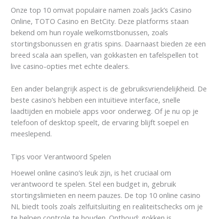
Onze top 10 omvat populaire namen zoals Jack’s Casino
Online, TOTO Casino en BetCity. Deze platforms staan
bekend om hun royale welkomstbonussen, zoals
stortingsbonussen en gratis spins. Daarnaast bieden ze een
breed scala aan spellen, van gokkasten en tafelspellen tot
live casino-opties met echte dealers.
Een ander belangrijk aspect is de gebruiksvriendelijkheid. De
beste casino’s hebben een intuïtieve interface, snelle
laadtijden en mobiele apps voor onderweg. Of je nu op je
telefoon of desktop speelt, de ervaring blijft soepel en
meeslepend.
Tips voor Verantwoord Spelen
Hoewel online casino’s leuk zijn, is het cruciaal om
verantwoord te spelen. Stel een budget in, gebruik
stortingslimieten en neem pauzes. De top 10 online casino
NL biedt tools zoals zelfuitsluiting en realiteitschecks om je
te helpen controle te houden. Onthoud: gokken is