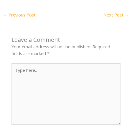
←
Previous Post
Next Post
→
Leave a Comment
Your email address will not be published.
Required
fields are marked
*
Type
here..