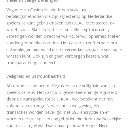
Snelle en Veilige Betalingen
Vegas Hero Casino NL biedt een scala aan
betalingsmethoden die zijn afgestemd op Nederlandse
spelers. Je kunt gebruikmaken van iDEAL, creditcards, e-
wallets zoals Skrill en Neteller, en zelfs cryptocurrency.
Stortingen worden direct verwerkt, terwijl opnames snel en
zonder gedoe plaatsvinden. Het casino streeft ernaar om
uitbetalingen binnen 24 uur te verwerken, zodat je snel bij je
winsten kunt. Ook zijn er geen verborgen kosten, wat
transparantie garandeert.
Veiligheid en Betrouwbaarheid
Als online casino neemt Vegas Hero de veiligheid van zijn
spelers serieus. Het casino is gelicenseerd en gereguleerd
door de Kansspelautoriteit (KSA), wat betekent dat het
voldoet aan strenge Nederlandse wetgeving. Alle
transacties worden beveiligd met SSL-encryptie en er
worden eerlijke spellen aangeboden die door onafhankelijke
auditors zijn getest. Daarnaast promoot Vegas Hero