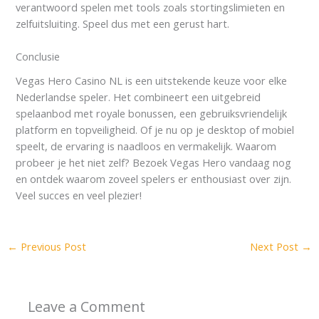
verantwoord spelen met tools zoals stortingslimieten en
zelfuitsluiting. Speel dus met een gerust hart.
Conclusie
Vegas Hero Casino NL is een uitstekende keuze voor elke
Nederlandse speler. Het combineert een uitgebreid
spelaanbod met royale bonussen, een gebruiksvriendelijk
platform en topveiligheid. Of je nu op je desktop of mobiel
speelt, de ervaring is naadloos en vermakelijk. Waarom
probeer je het niet zelf? Bezoek Vegas Hero vandaag nog
en ontdek waarom zoveel spelers er enthousiast over zijn.
Veel succes en veel plezier!
←
Previous Post
Next Post
→
Leave a Comment