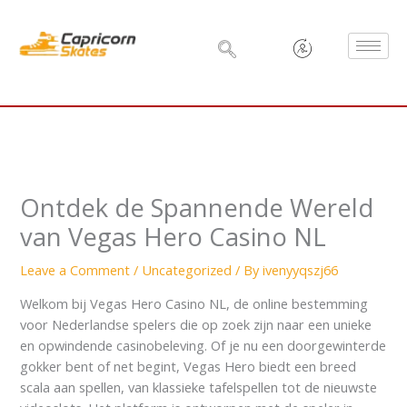
Skip
to
content
Ontdek de Spannende Wereld
van Vegas Hero Casino NL
Leave a Comment
/
Uncategorized
/ By
ivenyyqszj66
Welkom bij Vegas Hero Casino NL, de online bestemming
voor Nederlandse spelers die op zoek zijn naar een unieke
en opwindende casinobeleving. Of je nu een doorgewinterde
gokker bent of net begint, Vegas Hero biedt een breed
scala aan spellen, van klassieke tafelspellen tot de nieuwste