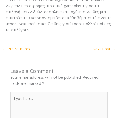
Δωρεάν περιστροφές, ποιοτικό gameplay, τεράστια
επιλογή παιχνιδιών, ασφάλεια και ταχύτητα. Αν θες μια
εμπειρία που να σε ανταμείβει σε κάθε βήμα, αυτό είναι το
μέρος. Δοκίμασέ το και θα δεις γιατί τόσοι πολλοί παίκτες
το επιλέγουν.
←
Previous Post
Next Post
→
Leave a Comment
Your email address will not be published.
Required
fields are marked
*
Type
here..