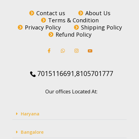
Contact us
About Us
Terms & Condition
Privacy Policy
Shipping Policy
Refund Policy
7015116691,8105701777
Our offices Located At:
Haryana
Bangalore