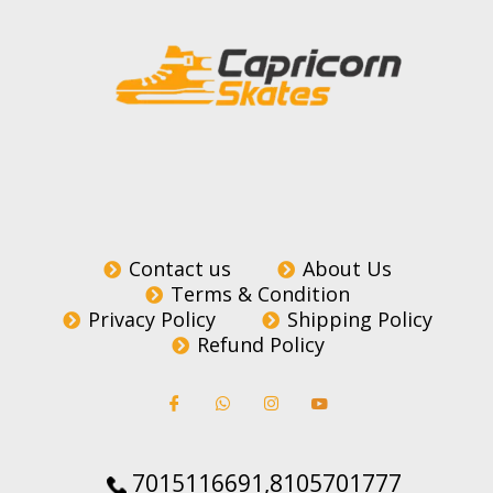
Contact us
About Us
Terms & Condition
Privacy Policy
Shipping Policy
Refund Policy
7015116691,8105701777