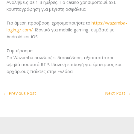
Αναλήψεις σε 1-3 ημέρες. Το casino χρησιμοποιεί SSL
κρυπτογράφηση για μέγιστη ασφάλεια.
Για άμεση πρόσβαση, χρησιμοποιήστε το
https://wazamba-
login.gr.com/
. Ιδανικό για mobile gaming, συμβατό με
Android και iOS.
Συμπέρασμα
Το Wazamba συνδυάζει διασκέδαση, αξιοπιστία και
υψηλά ποσοστά RTP. Ιδανική επιλογή για έμπειρους και
αρχάριους παίκτες στην Ελλάδα.
←
Previous Post
Next Post
→