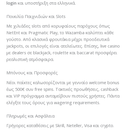
login
και υποστήριξη στα ελληνικά.
Ποικιλία Παιχνιδιών και Slots
Με χιλιάδες slots από κορυφαίους παρόχους όπως
NetEnt και Pragmatic Play, το Wazamba καλύπτει κάθε
γούστο. Από κλασικά φρουτάκια μέχρι προοδευτικά
jackpots, οι επιλογές είναι ατελείωτες. Επίσης, live casino
με dealers σε blackjack, roulette και baccarat προσφέρει
ρεαλιστική ατμόσφαιρα.
Μπόνους και Προσφορές
Νέοι παίκτες καλωσορίζονται με γενναίο welcome bonus
έως 500€ συν free spins. Τακτικές προωθήσεις, cashback
και VIP πρόγραμμα ανταμείβουν πιστούς χρήστες. Πάντα
ελέγξτε τους όρους για wagering requirements.
Πληρωμές και Ασφάλεια
Γρήγορες καταθέσεις με Skrill, Neteller, Visa και crypto.