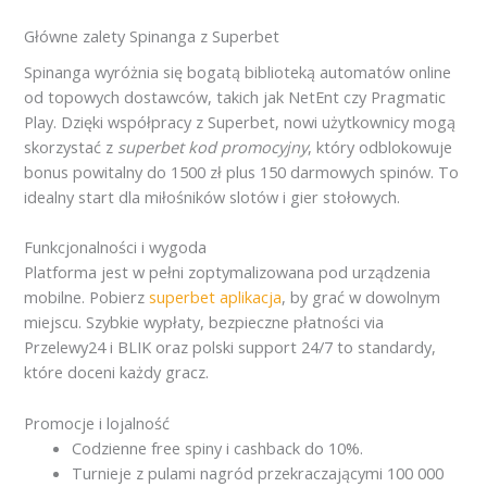
Główne zalety Spinanga z Superbet
Spinanga wyróżnia się bogatą biblioteką automatów online
od topowych dostawców, takich jak NetEnt czy Pragmatic
Play. Dzięki współpracy z Superbet, nowi użytkownicy mogą
skorzystać z
superbet kod promocyjny
, który odblokowuje
bonus powitalny do 1500 zł plus 150 darmowych spinów. To
idealny start dla miłośników slotów i gier stołowych.
Funkcjonalności i wygoda
Platforma jest w pełni zoptymalizowana pod urządzenia
mobilne. Pobierz
superbet aplikacja
, by grać w dowolnym
miejscu. Szybkie wypłaty, bezpieczne płatności via
Przelewy24 i BLIK oraz polski support 24/7 to standardy,
które doceni każdy gracz.
Promocje i lojalność
Codzienne free spiny i cashback do 10%.
Turnieje z pulami nagród przekraczającymi 100 000