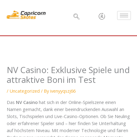
Skip
to
content
NV Casino: Exklusive Spiele und
attraktive Boni im Test
/
Uncategorized
/ By
ivenyyqszj66
Das
NV Casino
hat sich in der Online-Spielszene einen
Namen gemacht, dank einer beeindruckenden Auswahl an
Slots, Tischspielen und Live-Casino-Optionen. Ob Sie Neuling
oder erfahrener Spieler sind – hier finden Sie Unterhaltung
auf höchstem Niveau. Mit moderner Technologie und fairen