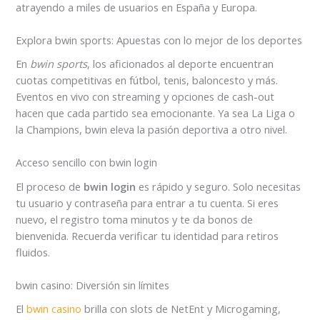
atrayendo a miles de usuarios en España y Europa.
Explora bwin sports: Apuestas con lo mejor de los deportes
En
bwin sports
, los aficionados al deporte encuentran
cuotas competitivas en fútbol, tenis, baloncesto y más.
Eventos en vivo con streaming y opciones de cash-out
hacen que cada partido sea emocionante. Ya sea La Liga o
la Champions, bwin eleva la pasión deportiva a otro nivel.
Acceso sencillo con bwin login
El proceso de
bwin login
es rápido y seguro. Solo necesitas
tu usuario y contraseña para entrar a tu cuenta. Si eres
nuevo, el registro toma minutos y te da bonos de
bienvenida. Recuerda verificar tu identidad para retiros
fluidos.
bwin casino: Diversión sin límites
El
bwin casino
brilla con slots de NetEnt y Microgaming,