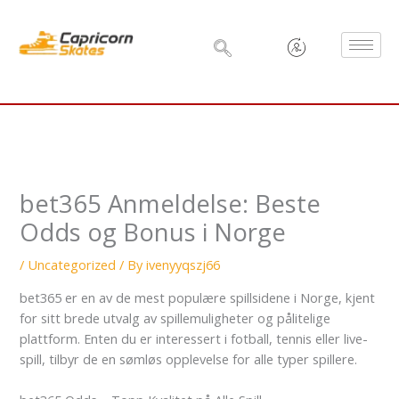
Skip
to
content
bet365 Anmeldelse: Beste
Odds og Bonus i Norge
/
Uncategorized
/ By
ivenyyqszj66
bet365 er en av de mest populære spillsidene i Norge, kjent
for sitt brede utvalg av spillemuligheter og pålitelige
plattform. Enten du er interessert i fotball, tennis eller live-
spill, tilbyr de en sømløs opplevelse for alle typer spillere.