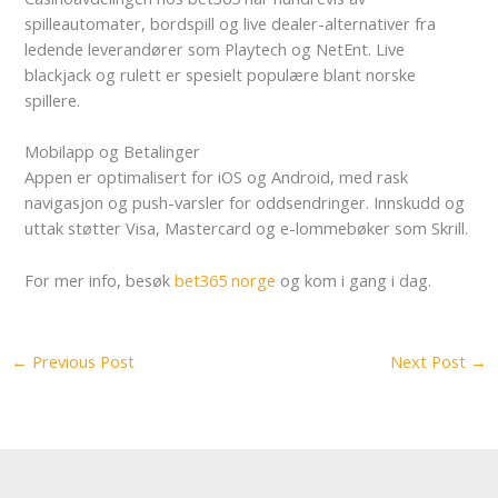
spilleautomater, bordspill og live dealer-alternativer fra
ledende leverandører som Playtech og NetEnt. Live
blackjack og rulett er spesielt populære blant norske
spillere.
Mobilapp og Betalinger
Appen er optimalisert for iOS og Android, med rask
navigasjon og push-varsler for oddsendringer. Innskudd og
uttak støtter Visa, Mastercard og e-lommebøker som Skrill.
For mer info, besøk
bet365 norge
og kom i gang i dag.
←
Previous Post
Next Post
→