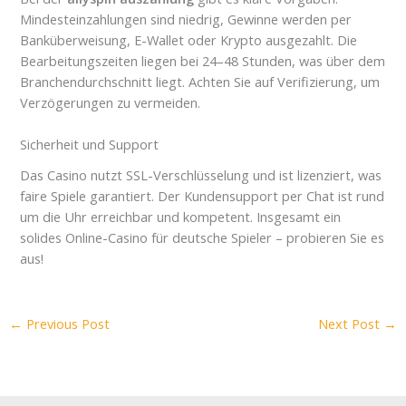
Mindesteinzahlungen sind niedrig, Gewinne werden per
Banküberweisung, E-Wallet oder Krypto ausgezahlt. Die
Bearbeitungszeiten liegen bei 24–48 Stunden, was über dem
Branchendurchschnitt liegt. Achten Sie auf Verifizierung, um
Verzögerungen zu vermeiden.
Sicherheit und Support
Das Casino nutzt SSL-Verschlüsselung und ist lizenziert, was
faire Spiele garantiert. Der Kundensupport per Chat ist rund
um die Uhr erreichbar und kompetent. Insgesamt ein
solides Online-Casino für deutsche Spieler – probieren Sie es
aus!
←
Previous Post
Next Post
→