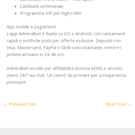
Cashback settimanale
Programma VIP per high roller
App mobile e pagamenti
L’app Admiralbet è fluida su iOS e Android, con caricamenti
rapidi e notifiche push per offerte esclusive. Depositi con
Visa, Mastercard, PayPal e Skrill sono istantanei, mentre i
prelievi arrivano in 24-48 ore.
Admiralbet eccelle per affidabilità (licenza ADM) e servizio
clienti 24/7 via chat. Un casinò da provare per un’esperienza
premium!
←
Previous Post
Next Post
→